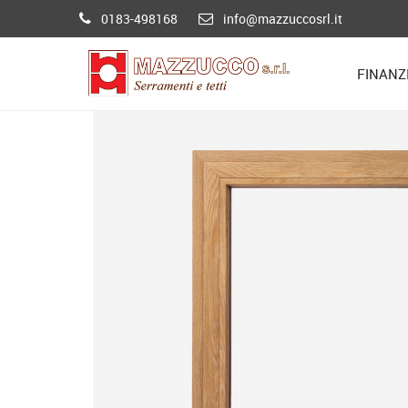
0183-498168
info@mazzuccosrl.it
FINANZ