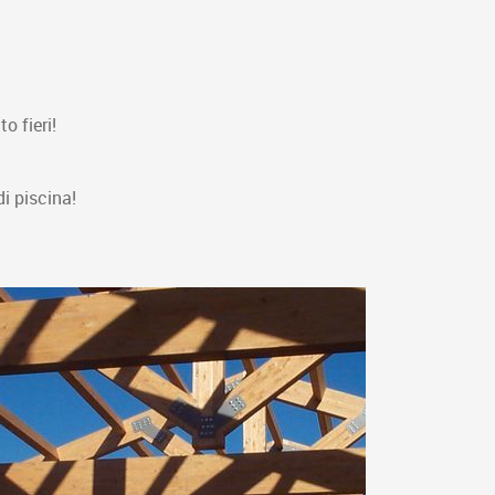
o fieri!
di piscina!