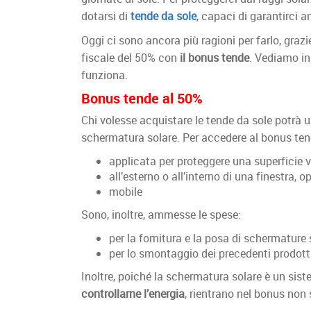
dotarsi di
tende da sole
, capaci di garantirci an
Oggi ci sono ancora più ragioni per farlo, grazi
fiscale del 50% con
il bonus tende
. Vediamo i
funziona.
Bonus tende al 50%
Chi volesse acquistare le tende da sole potrà u
schermatura solare. Per accedere al bonus ten
applicata per proteggere una superficie v
all’esterno o all’interno di una finestra, 
mobile
Sono, inoltre, ammesse le spese:
per la fornitura e la posa di schermature 
per lo smontaggio dei precedenti prodotti
Inoltre, poiché la schermatura solare è un sis
controllarne l’energia
, rientrano nel bonus non