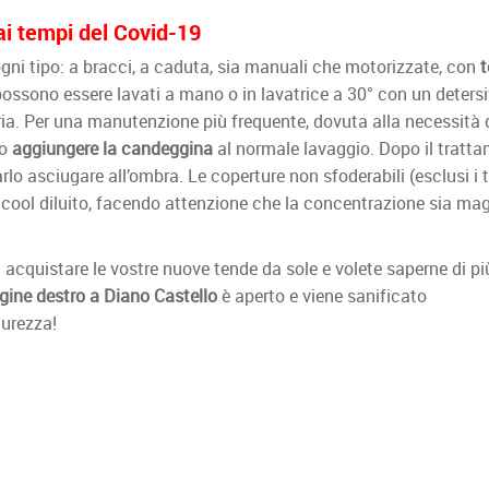
ai tempi del Covid-19
ogni tipo: a bracci, a caduta, sia manuali che motorizzate, con
t
possono essere lavati a mano o in lavatrice a 30° con un deters
’aria. Per una manutenzione più frequente, dovuta alla necessità 
to
aggiungere la candeggina
al normale lavaggio. Dopo il tratt
rlo asciugare all’ombra. Le coperture non sfoderabili (esclusi i 
lcool diluito, facendo attenzione che la concentrazione sia ma
acquistare le vostre nuove tende da sole e volete saperne di più
rgine destro a Diano Castello
è aperto e viene sanificato
curezza!