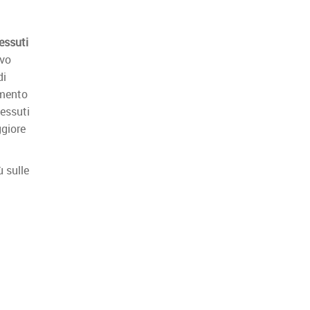
essuti
ivo
di
amento
tessuti
ggiore
 sulle