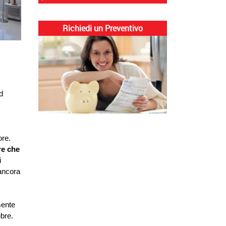
Richiedi un Preventivo
d 
re. 
re che 
 
ancora 
ente 
bre. 