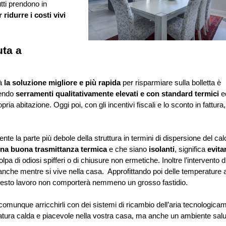
ti prendono in 
ridurre i costi vivi 
ta a 
à 
la soluzione migliore e più rapida
 per risparmiare sulla bolletta è 
endo 
serramenti qualitativamente elevati e con standard termici
 e
pria abitazione. Oggi poi, con gli incentivi fiscali e lo sconto in fattura, 
te la parte più debole della struttura in termini di dispersione del calo
una buona trasmittanza termica
 e che siano 
isolanti
, significa 
evita
olpa di odiosi spifferi o di chiusure non ermetiche. Inoltre l’intervento di
, anche mentre si vive nella casa.  Approfittando poi delle temperature 
 questo lavoro non comporterà nemmeno un grosso fastidio. 
e comunque arricchirli con dei sistemi di ricambio dell’aria tecnologicam
atura calda e piacevole nella vostra casa, ma anche un ambiente salu