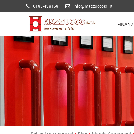
0183-498168
info@mazzuccosrl.it
FINANZ