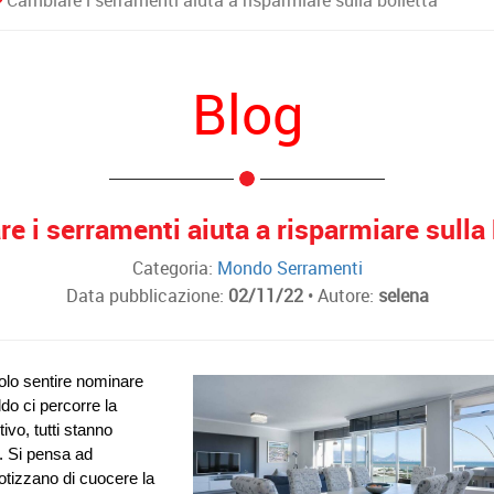
Cambiare i serramenti aiuta a risparmiare sulla bolletta
Blog
e i serramenti aiuta a risparmiare sulla 
Categoria:
Mondo Serramenti
Data pubblicazione:
02/11/22
• Autore:
selena
olo sentire nominare 
ddo ci percorre la 
vo, tutti stanno 
a. Si pensa ad 
potizzano di cuocere la 