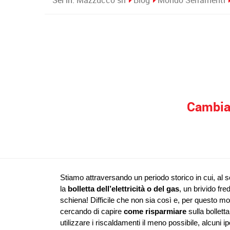
Sei in:
Mazzucco srl
Blog
Mondo Serramenti
Cambiar
Stiamo attraversando un periodo storico in cui, al s
la 
bolletta dell’elettricità o del gas
, un brivido fre
schiena! Difficile che non sia così e, per questo moti
cercando di capire 
come risparmiare
 sulla bollett
utilizzare i riscaldamenti il meno possibile, alcuni i