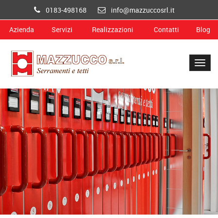
0183-498168
info@mazzuccosrl.it
Azienda
Servizi
Realizzazioni
Contatti
Blog
Togg
navig