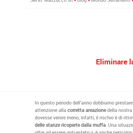
Sei in:
Mazzucco srl
Blog
Mondo Serramenti
Eliminare 
In questo periodo dell’anno dobbiamo prestare
attenzione alla
corretta areazione
della nostra
dovesse venire meno, infatti, il rischio è di ritr
delle stanze ricoperte dalla muffa
. Una situaz
oltre ad essere anti-estetica, è anche pericolos