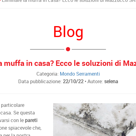
Eliminare la muffa in casa? Ecco le soluzioni di Mazzucco SR
Blog
la muffa in casa? Ecco le soluzioni di M
Categoria:
Mondo Serramenti
Data pubblicazione:
22/10/22
• Autore:
selena
 particolare
 casa. Se questa
ovarsi con le
pareti
ione spiacevole che,
a per la nostra