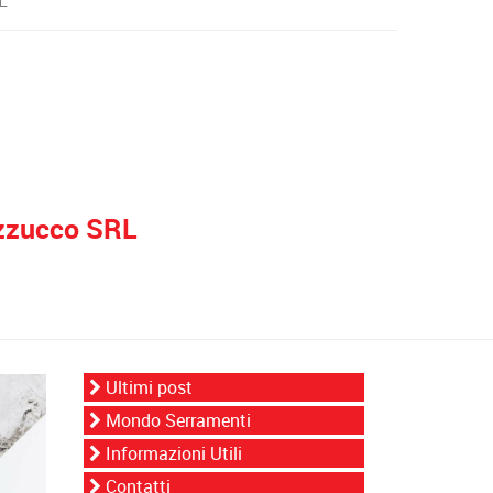
L
azzucco SRL
Ultimi post
Mondo Serramenti
Informazioni Utili
Contatti