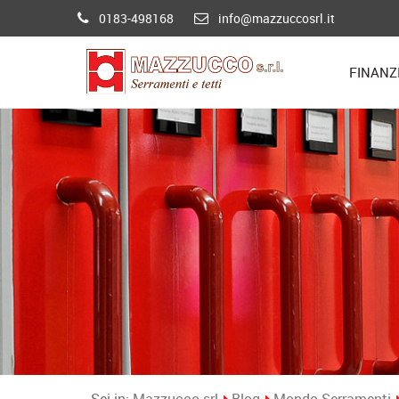
0183-498168
info@mazzuccosrl.it
FINANZ