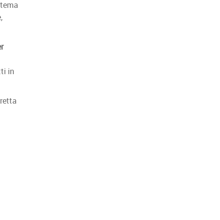
istema
,
r
ti in
retta