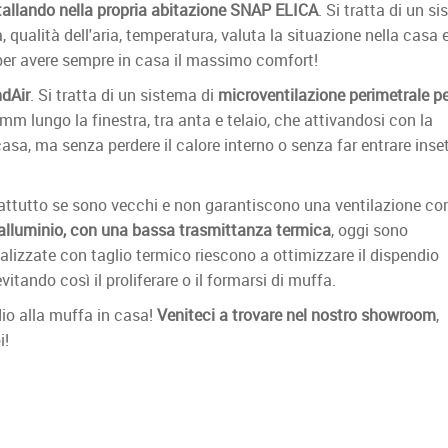
tallando nella propria abitazione SNAP ELICA
. Si tratta di un s
, qualità dell'aria, temperatura, valuta la situazione nella casa e
er avere sempre in casa il massimo comfort!
dAir
. Si tratta di un sistema di
microventilazione perimetrale pe
6mm lungo la finestra, tra anta e telaio, che attivandosi con la
asa, ma senza perdere il calore interno o senza far entrare inset
ttutto se sono vecchi e non garantiscono una ventilazione cor
alluminio, con una bassa trasmittanza termica
, oggi sono
ealizzate con taglio termico riescono a ottimizzare il dispendio
itando così il proliferare o il formarsi di muffa.
dio alla muffa in casa!
Veniteci a trovare nel nostro showroom
,
i!