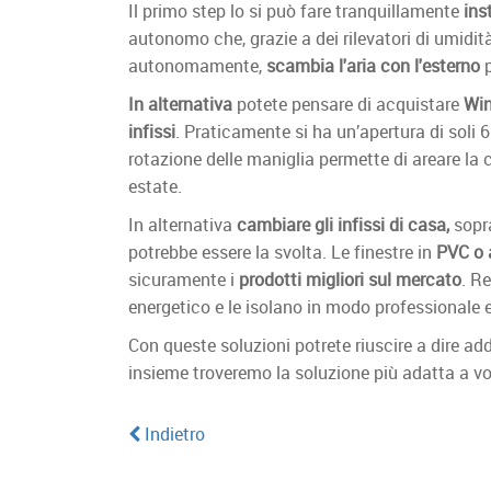
Il primo step lo si può fare tranquillamente
ins
autonomo che, grazie a dei rilevatori di umidità
autonomamente,
scambia l'aria con l'esterno
p
In alternativa
potete pensare di acquistare
Win
infissi
. Praticamente si ha un’apertura di soli 
rotazione delle maniglia permette di areare la c
estate.
In alternativa
cambiare gli infissi di casa,
sopra
potrebbe essere la svolta. Le finestre in
PVC o 
sicuramente i
prodotti migliori sul mercato
. R
energetico e le isolano in modo professionale ev
Con queste soluzioni potrete riuscire a dire ad
insieme troveremo la soluzione più adatta a vo
Indietro