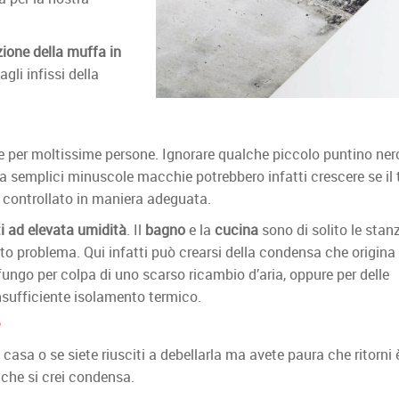
ione della muffa in
gli infissi della
 per moltissime persone. Ignorare qualche piccolo puntino ner
a semplici minuscole macchie potrebbero infatti crescere se il
ne controllato in maniera adeguata.
ti ad elevata umidità
. Il
bagno
e la
cucina
sono di solito le stan
 problema. Qui infatti può crearsi della condensa che origina 
fungo per colpa di uno scarso ricambio d’aria, oppure per delle
insufficiente isolamento termico.
?
casa o se siete riusciti a debellarla ma avete paura che ritorni 
 che si crei condensa.