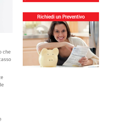
Richiedi un Preventivo
o che
 tasso
ze
le
è