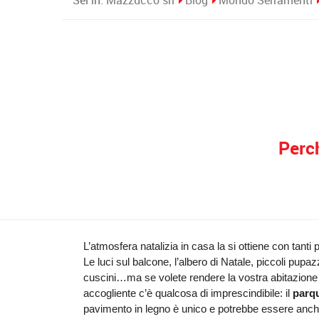
Sei in:
Mazzucco srl
Blog
Mondo Serramenti
Perch
L’atmosfera natalizia in casa la si ottiene con tanti p
Le luci sul balcone, l’albero di Natale, piccoli pupazze
cuscini…ma se volete rendere la vostra abitazione 
accogliente c’è qualcosa di imprescindibile: il 
parq
pavimento in legno è unico e potrebbe essere anche