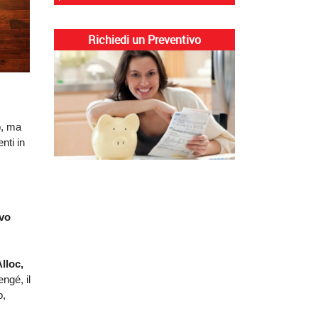
Richiedi un Preventivo
, ma 
ti in 
vo 
lloc, 
gé, il 
, 