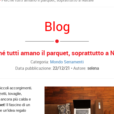
Perché tutti amano il parquet, soprattutto a Natale
Blog
é tutti amano il parquet, soprattutto a 
Categoria:
Mondo Serramenti
Data pubblicazione:
22/12/21
• Autore:
selena
iccoli accorgimenti. 
tti, tovaglie, 
ancora più calda e 
uet
! Il fascino di un 
 un’idea regalo 