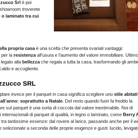
zucco Srl
 è poi 
o showroom troverete 
 o laminato tra cui 
ella propria casa
 è una scelta che presenta svariati vantaggi: 
 per la 
resistenza
 all’usura e l’aumento del valore immobiliare. Ultimo
legato alla 
bellezza
 che regala a tutta la casa, trasformando gli ambien
 caldo e accogliente.
azzucco SRL
tare invece per il parquet in casa significa scegliere uno
 stile abitati
all’anno: soprattutto a Natale
. Del resto quando fuori fa freddo la 
re sul parquet è una sorta di coccola dal valore inestimabile. Noi di 
nternazionali di parquet di qualità, in legno o laminato, come 
Berry A
 tra tantissime essenze: dal rovere al larice, passando anche per il wen
e selezionate a seconda delle proprie esigenze e gusti: lucido, levigato