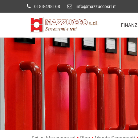
0183-498168
info@mazzuccosrl.it
FINANZ