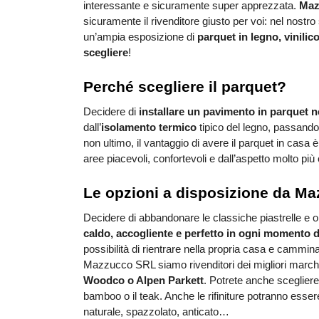
interessante e sicuramente super apprezzata.
 Maz
sicuramente il rivenditore giusto per voi: nel nostr
un’ampia esposizione di 
parquet in legno, vinilico
scegliere
! 
Perché scegliere il parquet?
Decidere di 
installare un pavimento in parquet n
dall’
isolamento termico
 tipico del legno, passando
non ultimo, il vantaggio di avere il parquet in casa è 
aree piacevoli, confortevoli e dall’aspetto molto più
Le opzioni a disposizione da M
Decidere di abbandonare le classiche piastrelle e op
caldo, accogliente e perfetto in ogni momento d
possibilità di rientrare nella propria casa e cammina
Mazzucco SRL siamo rivenditori dei migliori marchi i
Woodco o Alpen Parkett
. Potrete anche scegliere
bamboo o il teak. Anche le rifiniture potranno esser
naturale, spazzolato, anticato… 