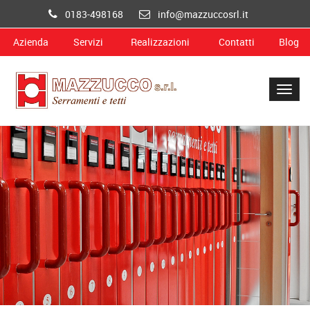
0183-498168
info@mazzuccosrl.it
Azienda
Servizi
Realizzazioni
Contatti
Blog
Togg
navig