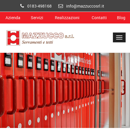
0183-498168
info@mazzuccosrl.it
Azienda
Servizi
Realizzazioni
Contatti
Blog
Togg
navig