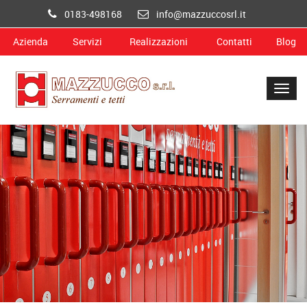
0183-498168
info@mazzuccosrl.it
Azienda
Servizi
Realizzazioni
Contatti
Blog
Togg
navig